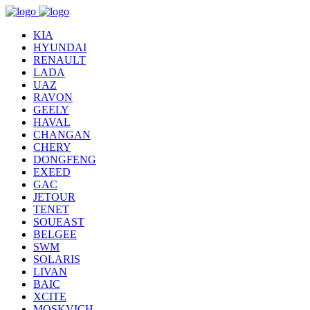
KIA
HYUNDAI
RENAULT
LADA
UAZ
RAVON
GEELY
HAVAL
CHANGAN
CHERY
DONGFENG
EXEED
GAC
JETOUR
TENET
SOUEAST
BELGEE
SWM
SOLARIS
LIVAN
BAIC
XCITE
MOSKVICH