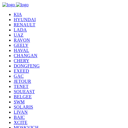
KIA
HYUNDAI
RENAULT
LADA
UAZ
RAVON
GEELY
HAVAL
CHANGAN
CHERY
DONGFENG
EXEED
GAC
JETOUR
TENET
SOUEAST
BELGEE
SWM
SOLARIS
LIVAN
BAIC
XCITE
MOSKVICH