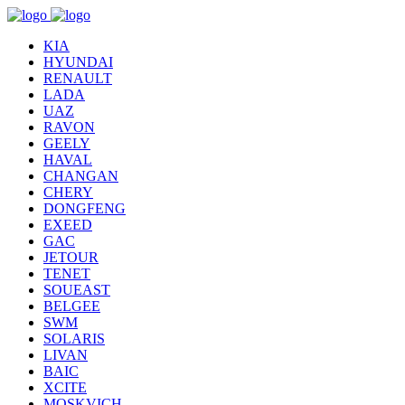
KIA
HYUNDAI
RENAULT
LADA
UAZ
RAVON
GEELY
HAVAL
CHANGAN
CHERY
DONGFENG
EXEED
GAC
JETOUR
TENET
SOUEAST
BELGEE
SWM
SOLARIS
LIVAN
BAIC
XCITE
MOSKVICH