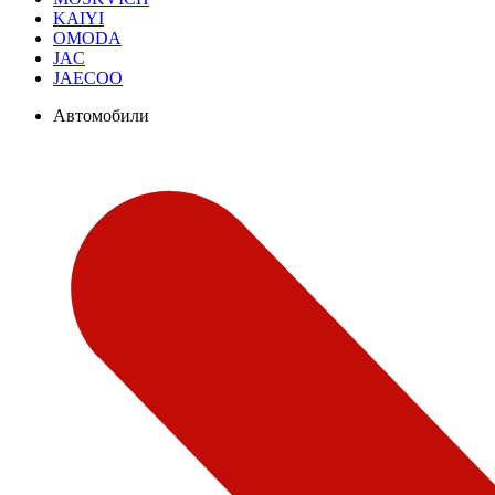
KAIYI
OMODA
JAC
JAECOO
Автомобили