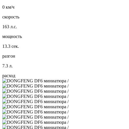
0 км/ч
скорость
163 л.с.
мощность
13.3 сек.
разгон
7.3 л.
расход