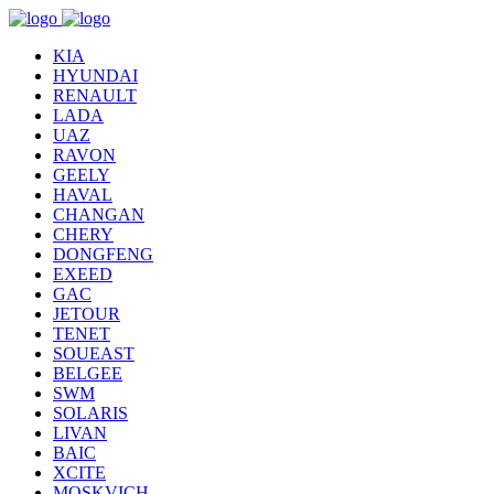
KIA
HYUNDAI
RENAULT
LADA
UAZ
RAVON
GEELY
HAVAL
CHANGAN
CHERY
DONGFENG
EXEED
GAC
JETOUR
TENET
SOUEAST
BELGEE
SWM
SOLARIS
LIVAN
BAIC
XCITE
MOSKVICH