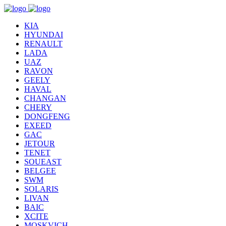
KIA
HYUNDAI
RENAULT
LADA
UAZ
RAVON
GEELY
HAVAL
CHANGAN
CHERY
DONGFENG
EXEED
GAC
JETOUR
TENET
SOUEAST
BELGEE
SWM
SOLARIS
LIVAN
BAIC
XCITE
MOSKVICH