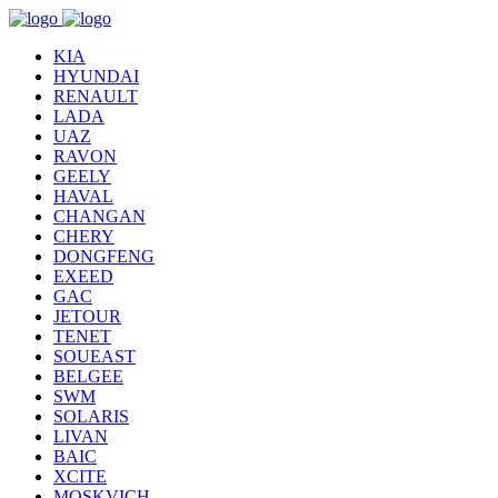
KIA
HYUNDAI
RENAULT
LADA
UAZ
RAVON
GEELY
HAVAL
CHANGAN
CHERY
DONGFENG
EXEED
GAC
JETOUR
TENET
SOUEAST
BELGEE
SWM
SOLARIS
LIVAN
BAIC
XCITE
MOSKVICH