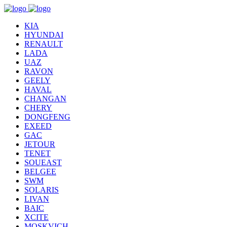
KIA
HYUNDAI
RENAULT
LADA
UAZ
RAVON
GEELY
HAVAL
CHANGAN
CHERY
DONGFENG
EXEED
GAC
JETOUR
TENET
SOUEAST
BELGEE
SWM
SOLARIS
LIVAN
BAIC
XCITE
MOSKVICH