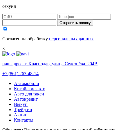
секунд
Отправить заявку
Согласен на обработку
персональных данных
×
наш адрес:
г. Краснодар, улица Селезнёва, 204В
+7 (861) 263-48-14
Автомобили
Китайские авто
Авто для такси
Автокредит
Выкуп
Трейд ин
Акции
Контакты
Обращаем Ваше внимание на то, что данный сайт носит