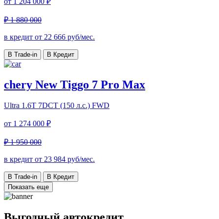
от
1 204 000 ₽
₽ 1 880 000
в кредит от
22 666
руб/мес.
В Trade-in
В Кредит
chery New Tiggo 7 Pro Max
Ultra
1.6T 7DCT (150 л.с.) FWD
от
1 274 000 ₽
₽ 1 950 000
в кредит от
23 984
руб/мес.
В Trade-in
В Кредит
Показать еще
Выгодный автокредит