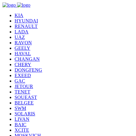
KIA
HYUNDAI
RENAULT
LADA
UAZ
RAVON
GEELY
HAVAL
CHANGAN
CHERY
DONGFENG
EXEED
GAC
JETOUR
TENET
SOUEAST
BELGEE
SWM
SOLARIS
LIVAN
BAIC
XCITE
MOSKVICH