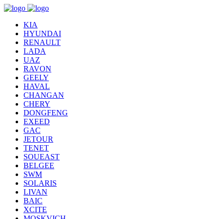
KIA
HYUNDAI
RENAULT
LADA
UAZ
RAVON
GEELY
HAVAL
CHANGAN
CHERY
DONGFENG
EXEED
GAC
JETOUR
TENET
SOUEAST
BELGEE
SWM
SOLARIS
LIVAN
BAIC
XCITE
MOSKVICH