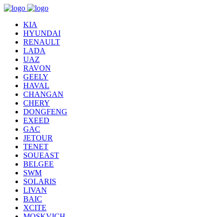
KIA
HYUNDAI
RENAULT
LADA
UAZ
RAVON
GEELY
HAVAL
CHANGAN
CHERY
DONGFENG
EXEED
GAC
JETOUR
TENET
SOUEAST
BELGEE
SWM
SOLARIS
LIVAN
BAIC
XCITE
MOSKVICH