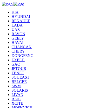
KIA
HYUNDAI
RENAULT
LADA
UAZ
RAVON
GEELY
HAVAL
CHANGAN
CHERY
DONGFENG
EXEED
GAC
JETOUR
TENET
SOUEAST
BELGEE
SWM
SOLARIS
LIVAN
BAIC
XCITE
MOSKVICH