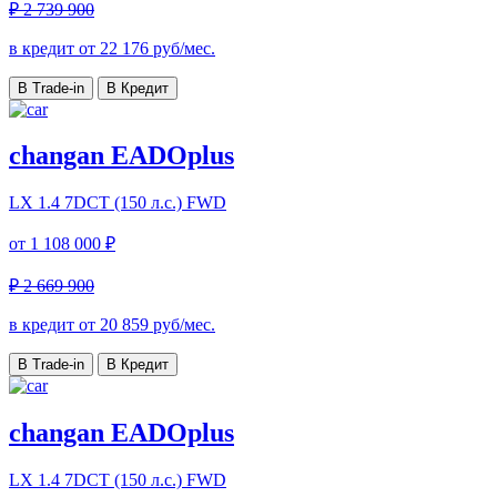
₽ 2 739 900
в кредит от
22 176
руб/мес.
В Trade-in
В Кредит
changan EADOplus
LX
1.4 7DCT (150 л.с.) FWD
от
1 108 000 ₽
₽ 2 669 900
в кредит от
20 859
руб/мес.
В Trade-in
В Кредит
changan EADOplus
LX
1.4 7DCT (150 л.с.) FWD