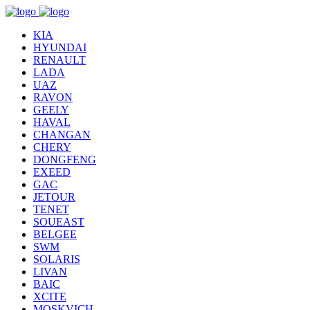
KIA
HYUNDAI
RENAULT
LADA
UAZ
RAVON
GEELY
HAVAL
CHANGAN
CHERY
DONGFENG
EXEED
GAC
JETOUR
TENET
SOUEAST
BELGEE
SWM
SOLARIS
LIVAN
BAIC
XCITE
MOSKVICH