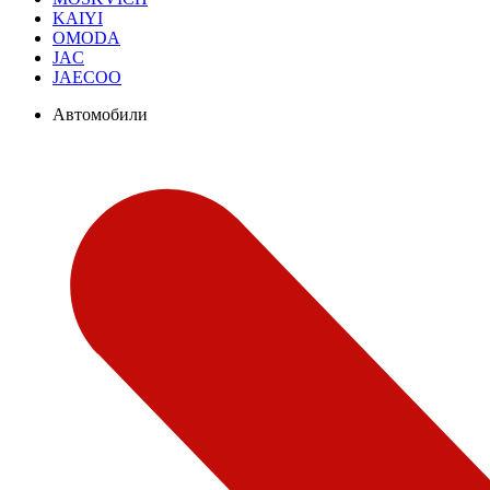
KAIYI
OMODA
JAC
JAECOO
Автомобили