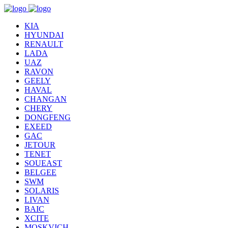
KIA
HYUNDAI
RENAULT
LADA
UAZ
RAVON
GEELY
HAVAL
CHANGAN
CHERY
DONGFENG
EXEED
GAC
JETOUR
TENET
SOUEAST
BELGEE
SWM
SOLARIS
LIVAN
BAIC
XCITE
MOSKVICH