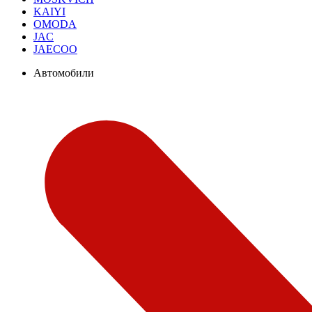
KAIYI
OMODA
JAC
JAECOO
Автомобили