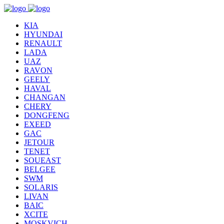
KIA
HYUNDAI
RENAULT
LADA
UAZ
RAVON
GEELY
HAVAL
CHANGAN
CHERY
DONGFENG
EXEED
GAC
JETOUR
TENET
SOUEAST
BELGEE
SWM
SOLARIS
LIVAN
BAIC
XCITE
MOSKVICH