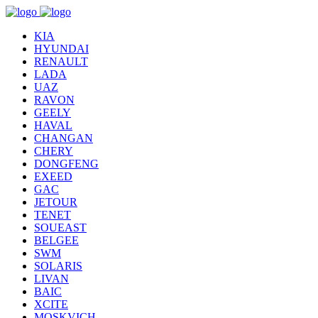
KIA
HYUNDAI
RENAULT
LADA
UAZ
RAVON
GEELY
HAVAL
CHANGAN
CHERY
DONGFENG
EXEED
GAC
JETOUR
TENET
SOUEAST
BELGEE
SWM
SOLARIS
LIVAN
BAIC
XCITE
MOSKVICH