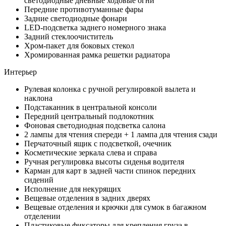
светодиодные дневные ходовые огни
Передние противотуманные фары
Задние светодиодные фонари
LED-подсветка заднего номерного знака
Задний стеклоочиститель
Хром-пакет для боковых стекол
Хромированная рамка решетки радиатора
Интерьер
Рулевая колонка с ручной регулировкой вылета и
наклона
Подстаканник в центральной консоли
Передний центральный подлокотник
Фоновая светодиодная подсветка салона
2 лампы для чтения спереди + 1 лампа для чтения сзади
Перчаточный ящик с подсветкой, очечник
Косметические зеркала слева и справа
Ручная регулировка высоты сиденья водителя
Карман для карт в задней части спинок передних
сидений
Исполнение для некурящих
Вещевые отделения в задних дверях
Вещевые отделения и крючки для сумок в багажном
отделении
Пластиковые фиксаторы для крепления груза в