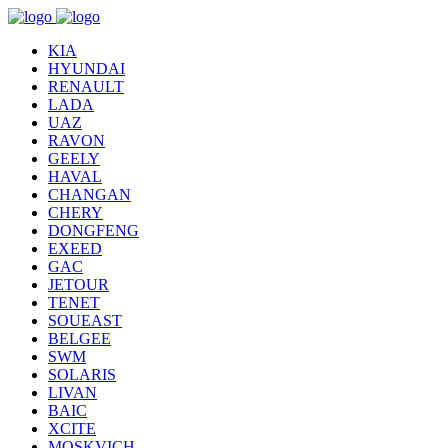
KIA
HYUNDAI
RENAULT
LADA
UAZ
RAVON
GEELY
HAVAL
CHANGAN
CHERY
DONGFENG
EXEED
GAC
JETOUR
TENET
SOUEAST
BELGEE
SWM
SOLARIS
LIVAN
BAIC
XCITE
MOSKVICH