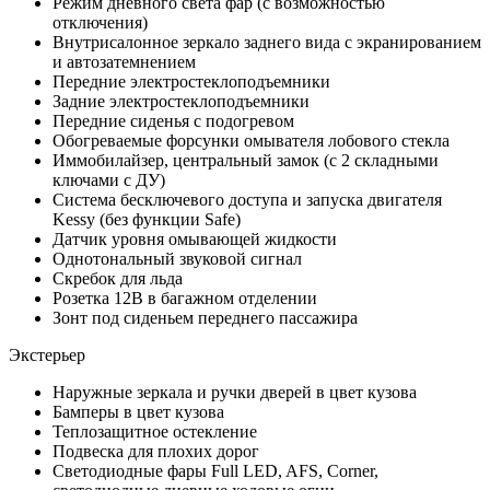
Режим дневного света фар (с возможностью
отключения)
Внутрисалонное зеркало заднего вида с экранированием
и автозатемнением
Передние электростеклоподъемники
Задние электростеклоподъемники
Передние сиденья с подогревом
Обогреваемые форсунки омывателя лобового стекла
Иммобилайзер, центральный замок (с 2 складными
ключами с ДУ)
Система бесключевого доступа и запуска двигателя
Kessy (без функции Safe)
Датчик уровня омывающей жидкости
Однотональный звуковой сигнал
Скребок для льда
Розетка 12В в багажном отделении
Зонт под сиденьем переднего пассажира
Экстерьер
Наружные зеркала и ручки дверей в цвет кузова
Бамперы в цвет кузова
Теплозащитное остекление
Подвеска для плохих дорог
Светодиодные фары Full LED, AFS, Corner,