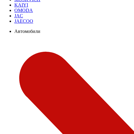
KAIYI
OMODA
JAC
JAECOO
Автомобили