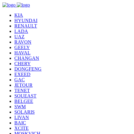
KIA
HYUNDAI
RENAULT
LADA
UAZ
RAVON
GEELY
HAVAL
CHANGAN
CHERY
DONGFENG
EXEED
GAC
JETOUR
TENET
SOUEAST
BELGEE
SWM
SOLARIS
LIVAN
BAIC
XCITE
MOSKVICH