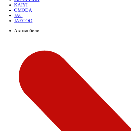
KAIYI
OMODA
JAC
JAECOO
Автомобили