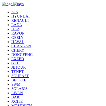
KIA
HYUNDAI
RENAULT
LADA
UAZ
RAVON
GEELY
HAVAL
CHANGAN
CHERY
DONGFENG
EXEED
GAC
JETOUR
TENET
SOUEAST
BELGEE
SWM
SOLARIS
LIVAN
BAIC
XCITE
MOSKVICH