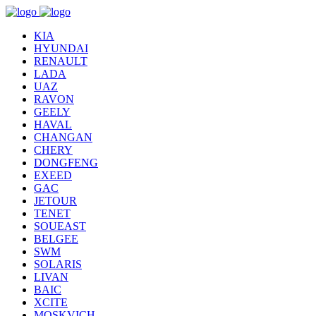
KIA
HYUNDAI
RENAULT
LADA
UAZ
RAVON
GEELY
HAVAL
CHANGAN
CHERY
DONGFENG
EXEED
GAC
JETOUR
TENET
SOUEAST
BELGEE
SWM
SOLARIS
LIVAN
BAIC
XCITE
MOSKVICH