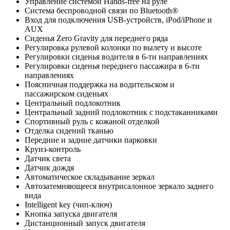
Управление системой Hands-free на руле
Система беспроводной связи по Bluetooth®
Вход для подключения USB-устройств, iPod/iPhone и
AUX
Сиденья Zero Gravity для переднего ряда
Регулировка рулевой колонки по вылету и высоте
Регулировки сиденья водителя в 6-ти направлениях
Регулировки сиденья переднего пассажира в 6-ти
направлениях
Поясничная поддержка на водительском и
пассажирском сиденьях
Центральный подлокотник
Центральный задний подлокотник с подстаканниками
Спортивный руль с кожаной отделкой
Отделка сидений тканью
Передние и задние датчики парковки
Круиз-контроль
Датчик света
Датчик дождя
Автоматическое складывание зеркал
Автозатемняющееся внутрисалонное зеркало заднего
вида
Intelligent key (чип-ключ)
Кнопка запуска двигателя
Дистанционный запуск двигателя