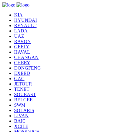
KIA
HYUNDAI
RENAULT
LADA
UAZ
RAVON
GEELY
HAVAL
CHANGAN
CHERY
DONGFENG
EXEED
GAC
JETOUR
TENET
SOUEAST
BELGEE
SWM
SOLARIS
LIVAN
BAIC
XCITE
MOSKVICH