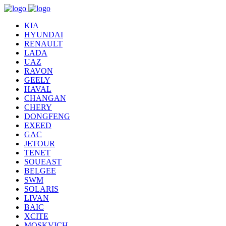
KIA
HYUNDAI
RENAULT
LADA
UAZ
RAVON
GEELY
HAVAL
CHANGAN
CHERY
DONGFENG
EXEED
GAC
JETOUR
TENET
SOUEAST
BELGEE
SWM
SOLARIS
LIVAN
BAIC
XCITE
MOSKVICH