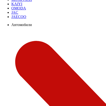
KAIYI
OMODA
JAC
JAECOO
Автомобили