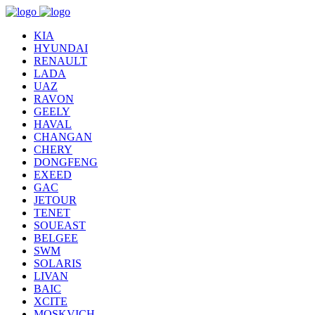
KIA
HYUNDAI
RENAULT
LADA
UAZ
RAVON
GEELY
HAVAL
CHANGAN
CHERY
DONGFENG
EXEED
GAC
JETOUR
TENET
SOUEAST
BELGEE
SWM
SOLARIS
LIVAN
BAIC
XCITE
MOSKVICH