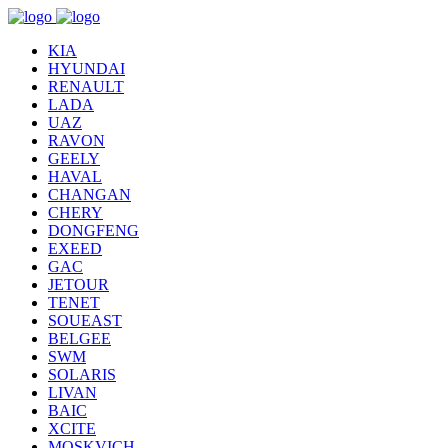
KIA
HYUNDAI
RENAULT
LADA
UAZ
RAVON
GEELY
HAVAL
CHANGAN
CHERY
DONGFENG
EXEED
GAC
JETOUR
TENET
SOUEAST
BELGEE
SWM
SOLARIS
LIVAN
BAIC
XCITE
MOSKVICH