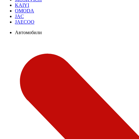
KAIYI
OMODA
JAC
JAECOO
Автомобили