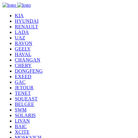
KIA
HYUNDAI
RENAULT
LADA
UAZ
RAVON
GEELY
HAVAL
CHANGAN
CHERY
DONGFENG
EXEED
GAC
JETOUR
TENET
SOUEAST
BELGEE
SWM
SOLARIS
LIVAN
BAIC
XCITE
MOSKVICH